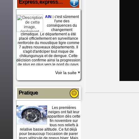
Express,express...
perturbés avec de fréquentes
précipitations; sous forme de neige
dès 1500 à 1800 m. Une bonne
AIN
:
c'est sûrement
nouvelle pour la fin de saison dans
l'une des
les hautes stations.
conséquences du
changement
climatique. Le département a été
placé officiellement en surveillance
renforcée du moustique tigre comme
7 autres nouveaux départements. Il
s'agit d'anticiper tout risque de
chikungunuya et de dengue. Cette
décision confirme ainsi la progression
de plus en plus vers le nord du pays.
On compte déjà 28 départements
Voir la suite
dans lesquels l'insecte est maintenant
implanté.
JURA
: ça chauffe !. le 7 décembre
dernier, le département a enregistré
Pratique
des températures dignes d'un début
avril avec 15,2° à Lons, 14,4° à Dôle,
14,1° à Champagnole, 16° à Arbois et
Les premières
11,5° à la Pesse; soit 7° au-dessus
neiges ont fait leur
des normales. Mais aucun record n'a
apparition dès cette
été enregistré. Les récentes chutes
fin novembre sur
de neige ont pâti du récent redoux
tous nos reliefs à
même si ce week end des 12-13, on
relative basse altitude. Ce fut déjà
pouvait encore pratiquer du ski dans
pour beaucoup l'occasion de parer
la forêt du Massacre tout
leurs véhicule de pneus hiver. Mais