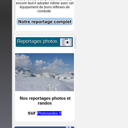
particulièrement. Sur les pentes du
encore faut-il adopter même avec cet
Crêt de Chalam à plus de 1500 m
équipement de bons réflexes de
d'altitude, il ne restait plus guère de
conduite.
neige ce samedi 12. Et pas de neige
en vue jusqu'à Noêl au moins.
Reportages photos
Nos reportages photos et
randos
sur
Photorandos.fr