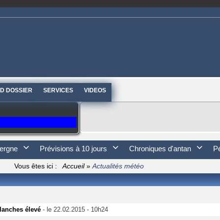
D DOSSIER
SERVICES
VIDEOS
ergne

Prévisions à 10 jours

Chroniques d'antan

P
Vous êtes ici :
Accueil
»
Actualités météo
alanches élevé
- le 22.02.2015 - 10h24