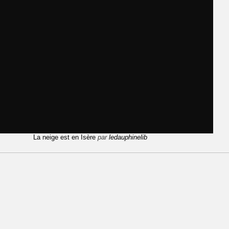
La neige est en Isère
par
ledauphinelib