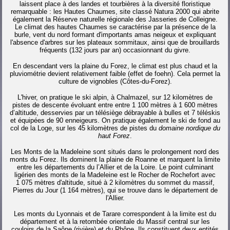
laissent place à des landes et tourbières à la diversité floristique
remarquable : les Hautes Chaumes, site classé Natura 2000 qui abrite
également la Réserve naturelle régionale des Jasseries de Colleigne.
Le climat des hautes Chaumes se caractérise par la présence de la
burle, vent du nord formant d'importants amas neigeux et expliquant
l'absence d'arbres sur les plateaux sommitaux, ainsi que de brouillards
fréquents (132 jours par an) occasionnant du givre.
En descendant vers la plaine du Forez, le climat est plus chaud et la
pluviométrie devient relativement faible (effet de foehn). Cela permet la
culture de vignobles (Côtes-du-Forez).
L'hiver, on pratique le ski alpin, à Chalmazel, sur
12 kilomètres
de
pistes de descente évoluant entre entre
1 100 mètres
à
1 600 mètres
d’altitude, desservies par un télésiège débrayable à bulles et 7 téléskis
et équipées de 90 enneigeurs. On pratique également le ski de fond au
col de la Loge, sur les
45 kilomètres
de pistes du
domaine nordique du
haut Forez
.
Les Monts de la Madeleine sont situés dans le prolongement nord des
monts du Forez. Ils dominent la plaine de Roanne et marquent la limite
entre les départements du l’Allier et de la Loire. Le point culminant
ligérien des monts de la Madeleine est le Rocher de Rochefort avec
1 075 mètres
d'altitude, situé à
2 kilomètres
du sommet du massif,
Pierres du Jour (
1 164 mètres
), qui se trouve dans le département de
l'Allier.
Les monts du Lyonnais et de Tarare correspondent à la limite est du
département et à la retombée orientale du Massif central sur les
couloirs de la Saône (rivière) et du Rhône. Ils constituent deux entités