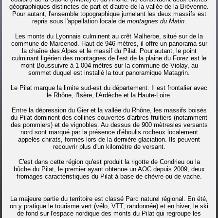
géographiques distinctes de part et d'autre de la vallée de la Brévenne.
Pour autant, l'ensemble topographique jumelant les deux massifs est
repris sous l'appellation locale de
montagnes du Matin
.
Les monts du Lyonnais culminent au crêt Malherbe, situé sur de la
commune de Marcenod. Haut de 946 mètres, il offre un panorama sur
la chaîne des Alpes et le massif du Pilat. Pour autant, le point
culminant ligérien des montagnes de l'est de la plaine du Forez est le
mont Boussuivre à
1 004 mètres
sur la commune de Violay, au
sommet duquel est installé la tour panoramique Matagrin.
Le Pilat marque la limite sud-est du département. Il est frontalier avec
le Rhône, l'Isère, l'Ardèche et la Haute-Loire.
Entre la dépression du Gier et la vallée du Rhône, les massifs boisés
du Pilat dominent des collines couvertes d'arbres fruitiers (notamment
des pommiers) et de vignobles. Au dessus de
900 mètres
les versants
nord sont marqué par la présence d'éboulis rocheux localement
appelés chirats, formés lors de la dernière glaciation. Ils peuvent
recouvrir plus d'un kilomètre de versant.
C'est dans cette région qu'est produit la rigotte de Condrieu ou la
bûche du Pilat, le premier ayant obtenue un AOC depuis 2009, deux
fromages caractéristiques du Pilat à base de chèvre ou de vache.
La majeure partie du territoire est classé Parc naturel régional. En été,
on y pratique le tourisme vert (vélo, VTT, randonnée) et en hiver, le ski
de fond sur l'espace nordique des monts du Pilat qui regroupe les