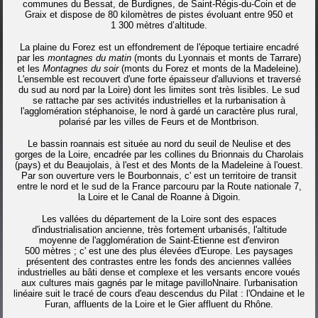
communes du Bessat, de Burdignes, de Saint-Régis-du-Coin et de
Graix et dispose de
80 kilomètres
de pistes évoluant entre 950 et
1 300 mètres
d’altitude.
La plaine du Forez est un effondrement de l'époque tertiaire encadré
par les
montagnes du matin
(monts du Lyonnais et monts de Tarrare)
et les
Montagnes du soir
(monts du Forez et monts de la Madeleine).
L'ensemble est recouvert d'une forte épaisseur d'alluvions et traversé
du sud au nord par la Loire) dont les limites sont très lisibles. Le sud
se rattache par ses activités industrielles et la rurbanisation à
l'agglomération stéphanoise, le nord à gardé un caractère plus rural,
polarisé par les villes de Feurs et de Montbrison.
Le bassin roannais est située au nord du seuil de Neulise et des
gorges de la Loire, encadrée par les collines du Brionnais du Charolais
(pays) et du Beaujolais, à l'est et des Monts de la Madeleine à l'ouest.
Par son ouverture vers le Bourbonnais, c' est un territoire de transit
entre le nord et le sud de la France parcouru par la Route nationale 7,
la Loire et le Canal de Roanne à Digoin.
Les vallées du département de la Loire sont des espaces
d'industrialisation ancienne, très fortement urbanisés, l'altitude
moyenne de l'agglomération de Saint-Étienne est d'environ
500 mètres
; c' est une des plus élevées d'Europe. Les paysages
présentent des contrastes entre les fonds des anciennes vallées
industrielles au bâti dense et complexe et les versants encore voués
aux cultures mais gagnés par le mitage pavilloNnaire. l'urbanisation
linéaire suit le tracé de cours d'eau descendus du Pilat : l'Ondaine et le
Furan, affluents de la Loire et le Gier affluent du Rhône.