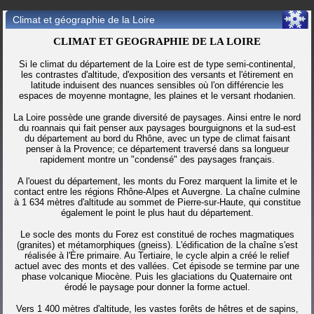
Climat et géographie de la Loire
CLIMAT ET GEOGRAPHIE DE LA LOIRE
Si le climat du département de la Loire est de type semi-continental,
les contrastes d'altitude, d'exposition des versants et l'étirement en
latitude induisent des nuances sensibles où l'on différencie les
espaces de moyenne montagne, les plaines et le versant rhodanien.
La Loire possède une grande diversité de paysages. Ainsi entre le nord
du roannais qui fait penser aux paysages bourguignons et la sud-est
du département au bord du Rhône, avec un type de climat faisant
penser à la Provence; ce département traversé dans sa longueur
rapidement montre un "condensé" des paysages français.
A l'ouest du département, les monts du Forez marquent la limite et le
contact entre les régions Rhône-Alpes et Auvergne. La chaîne culmine
à
1 634 mètres
d'altitude au sommet de Pierre-sur-Haute, qui constitue
également le point le plus haut du département.
Le socle des monts du Forez est constitué de roches magmatiques
(granites) et métamorphiques (gneiss). L'édification de la chaîne s'est
réalisée à l'Ère primaire. Au Tertiaire, le cycle alpin a créé le relief
actuel avec des monts et des vallées. Cet épisode se termine par une
phase volcanique Miocène. Puis les glaciations du Quaternaire ont
érodé le paysage pour donner la forme actuel.
Vers
1 400 mètres
d'altitude, les vastes forêts de hêtres et de sapins,